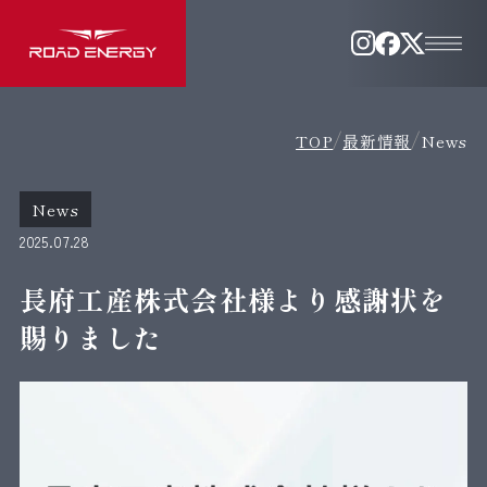
ME
NU
TOP
最新情報
News
HOME
スマートハウスとは
Road Energyの想い
News
選ばれる理由
2025.07.28
暮らしの設計プロセス
ユーザーインタビュー
長府工産株式会社様より感謝状を
メンバー
Q&A
賜りました