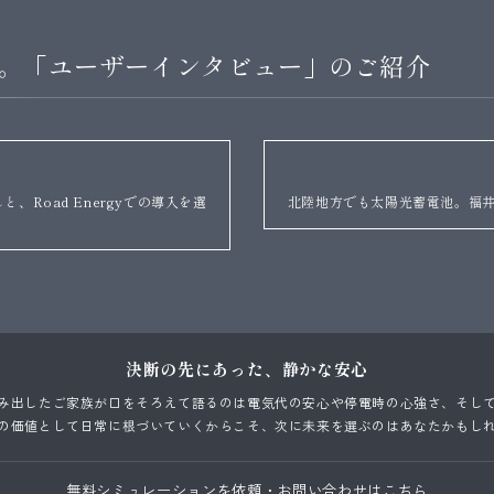
。「ユーザーインタビュー」のご紹介
Reason
Road Energyでの導入を選
北陸地方でも太陽光蓄電池。福
選ばれる理由
Process
暮らしの設計プロセス
Voices
ユーザーインタビュー
決断の先にあった、
静かな安心
み出したご家族が口をそろえて語るのは電気代の安心や停電時の心強さ、そし
の価値として日常に根づいていくからこそ、次に未来を選ぶのはあなたかもし
無料シミュレーションを依頼
・
お問い合わせはこちら