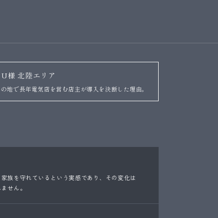
U様 北陸エリア
Member
井の地で長年電気店を営む店主が導入を決断した理由。
メンバー
Q&A
よくあるご質問
て家族を守れているという実感であり、その変化は
れません。