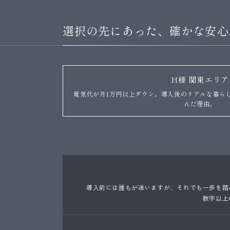
選択の先にあった、確かな安心
H様 関東エリア
Home
電気代が月1万円以上ダウン。導入後のリアルな暮らしと、
トップページ
んだ理由。
About
スマートハウスとは
Concept
Road Energyの想い
導入前には誰もが迷いますが、それでも一歩を踏
数字以上