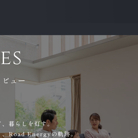
es
タビュー
ぎ、暮らしを灯す。
Road Energyの軌跡。