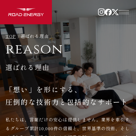
ME
NU
TOP
選ばれる理由
reason
HOME
スマートハウスとは
Road Energyの想い
選ばれる理由
選ばれる理由
暮らしの設計プロセス
ユーザーインタビュー
メンバー
「想い」を形にする、
Q&A
圧倒的な技術力と包括的なサポート
私たちは、言葉だけの安心は提供しません。業界を牽引す
るグループ累計10,000件の信頼と、世界基準の技術、そし